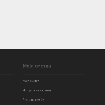
Моја сметка
Моја сметка
Историја на нарачки
Листа на желби