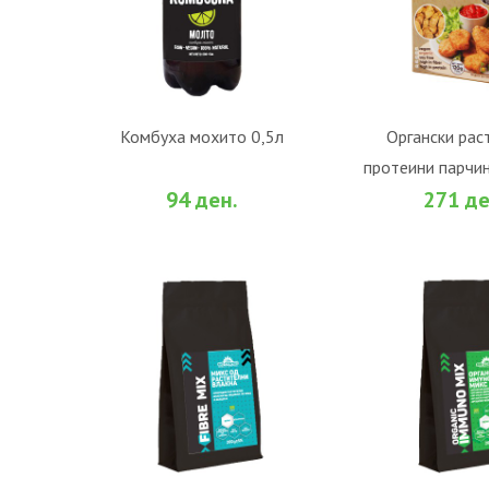
Комбуха мохито 0,5л
Органски рас
протеини парчи
ВО КОШНИЧКА
ВО КОШ
94 ден.
271 де
гр