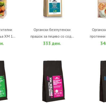
тителни
Органски безглутенски
Органск
ња ХМ 120
прашок за пециво со сода
протеини 
НИЧКА
ВО КОШНИЧКА
ВО
н.
333 ден.
34
бикарбона (150гр.)