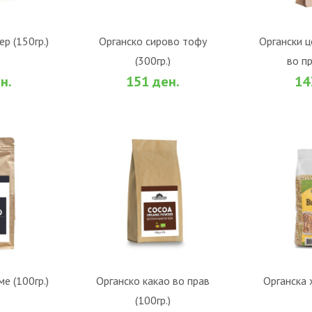
р (150гр.)
Органско сирово тофу
Органски ц
(300гр.)
во пр
НИЧКА
ВО КОШНИЧКА
ВО
н.
151 ден.
14
е (100гр.)
Органско какао во прав
Органска 
(100гр.)
НИЧКА
ВО КОШНИЧКА
ВО