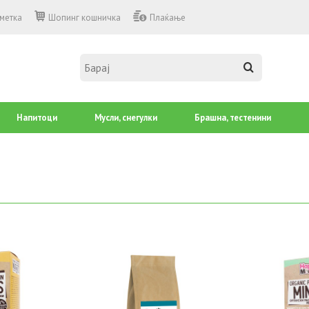
сметка
Шопинг кошничка
Плаќање
Напитоци
Mусли, снегулки
Брашна, тестенини