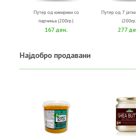
Путер од кикирики со
Путер од 7 јатк
парчиња (200гр.)
(200гр.
ВО КОШНИЧКА
ВО КОШ
167 ден.
277 де
Најдобро продавани