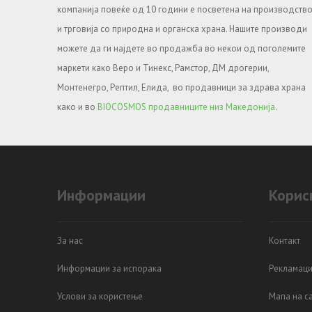
компанија повеќе од 10 години е посветена на производств
и трговија со природна и органска храна. Нашите производи
можете да ги најдете во продажба во некои од поголемите
маркети како Веро и Тинекс, Рамстор, ДМ дрогерии,
Монтенегро, Рептил, Елида, во продавници за здрава храна
како и во
BIOCOSMOS продавниците низ Македонија
.
Информации
Корис
За нас
Контакт
Информации за испорака
Рекламаци
Услови за користење
Мапа на са