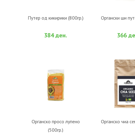
Путер од кикирики (800гр.)
Органски ши путе
ВО КОШНИЧКА
ВО КОШ
384 ден.
366 де
Органско просо лупено
Органско чиа сем
(500гр.)
ВО КОШНИЧКА
ВО КОШ