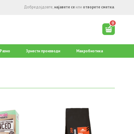
Добредојдовте,
најавете се
или
отворете сметка
.
0
Разно
Зрнести производи
Mакробиотика