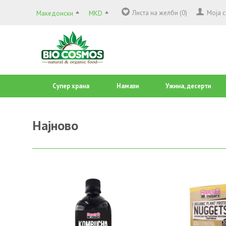
Листа на желби (0)
Моја 
Македонски
MKD
Супер храна
Намази
Ужина, десерти
Најново