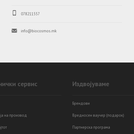
о
078211557
info@biocosmos.mk
нички сервис
Издвојуваме
Брендови
ја на производ
Вредносен ваучер (подарок)
јтот
Партнерска програма