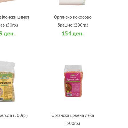
ејлонски цимет
Органско кокосово
ав (50гр.)
брашно (200гр.)
 КОШНИЧКА
ВО КОШНИЧКА
3 ден.
154 ден.
хељда (500гр.)
Органска црвена леќа
(500гр.)
 КОШНИЧКА
ВО КОШНИЧКА