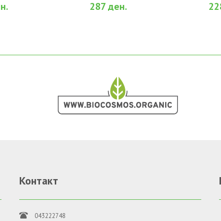
н.
287 ден.
22
Контакт
043222748