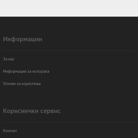
Информации
За нас
Информации за испорака
Услови за користење
Кориснички сервис
Контакт