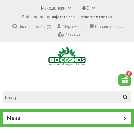
Добредојдовте,
најавете се
или
отворете сметка
.
Листа на желби (0)
Моја сметка
Шопинг кошничка
Плаќање
0
Menu