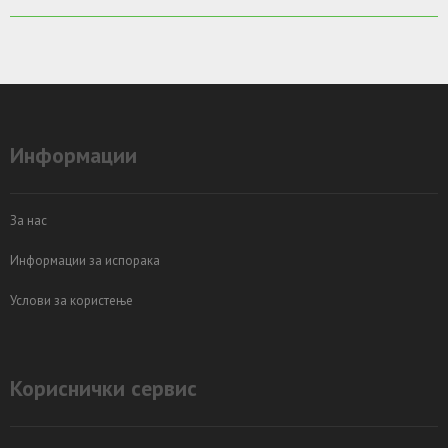
Информации
За нас
Информации за испорака
Услови за користење
Кориснички сервис