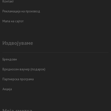
Контакт
Рекламација на производ
Мапа на сајтот
Издвојуваме
Брендови
Вредносен ваучер (подарок)
Партнерска програма
Акција
Моја сметка