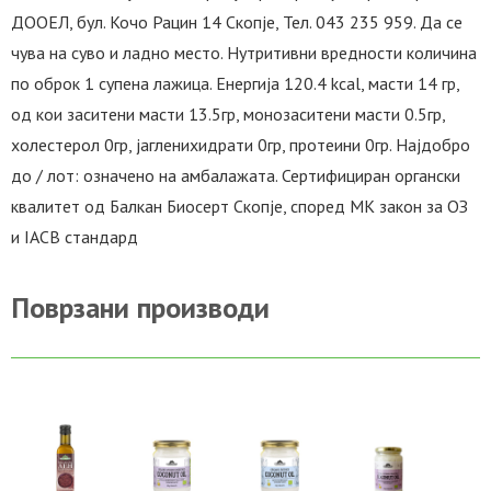
ДООЕЛ, бул. Кочо Рацин 14 Скопје, Тел. 043 235 959. Да се
чува на суво и ладно место. Нутритивни вредности количина
по оброк 1 супена лажица. Енергија 120.4 kcal, масти 14 гр,
од кои заситени масти 13.5гр, монозаситени масти 0.5гр,
холестерол 0гр, јагленихидрати 0гр, протеини 0гр. Најдобро
до / лот: означено на амбалажата. Сертифициран органски
квалитет од Балкан Биосерт Скопје, според МК закон за ОЗ
и IACB стандард
Поврзани производи
ВО
ВО
ВО
ВО