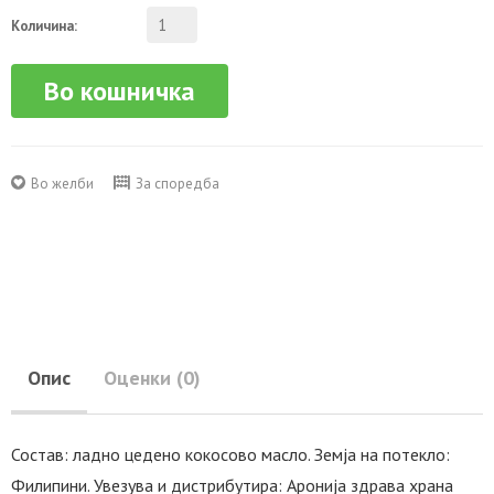
Количина:
Во кошничка
Во желби
За споредба
Опис
Оценки (0)
Состав: ладно цедено кокосово масло. Земја на потекло:
Филипини. Увезува и дистрибутира: Аронија здрава храна