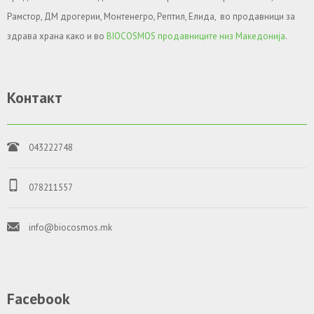
Рамстор, ДМ дрогерии, Монтенегро, Рептил, Елида, во продавници за
здрава храна како и во
BIOCOSMOS продавниците низ Македонија
.
Контакт
043222748
078211557
info@biocosmos.mk
Facebook