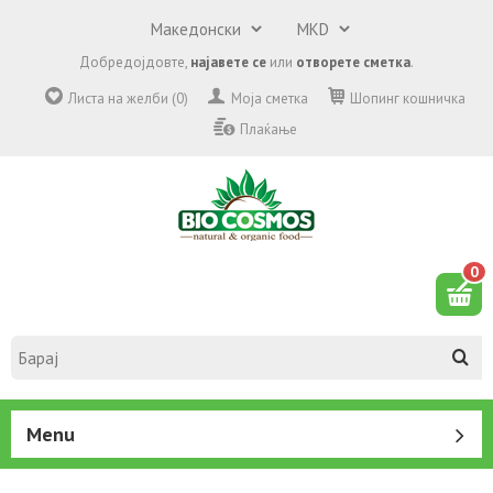
Добредојдовте,
најавете се
или
отворете сметка
.
Листа на желби (0)
Моја сметка
Шопинг кошничка
Плаќање
0
Menu