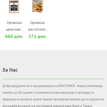
ВО
ВО
КОШНИЧКА
КОШНИЧКА
Во желби
Во желби
Органска
Органски
црна мака
растителни
За споредба
За споредба
660 ден.
271 ден.
во прав
протеини
(100гр.)
парчиња ХМ
120 гр
За Нас
Добродојдовте во е-продавницата на BIOCOSMOS . Нашата компанија
повеќе од 10 години е посветена на производство и трговија со
природна и органска храна. Нашите производи можете да ги најдете во
продажба во некои од поголемите маркети како Веро и Тинекс,