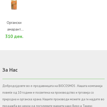
ВО
КОШНИЧКА
Во желби
Органски
амарант
За споредба
310 ден.
(500гр.)
За Нас
Добродојдовте во е-продавницата на BIOCOSMOS . Нашата компанија
повеќе од 10 години е посветена на производство и трговија со
природна и органска храна. Нашите производи можете да ги најдете во
продажба во некои од поголемите маркети како Веро и Тинекс,