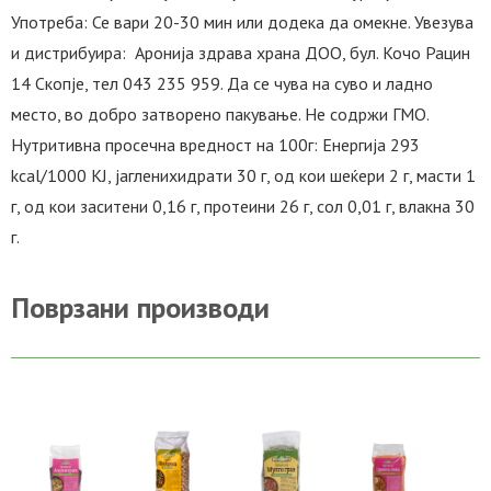
Употреба: Се вари 20-30 мин или додека да омекне. Увезува
и дистрибуира: Аронија здрава храна ДОО, бул. Кочо Рацин
14 Скопје, тел 043 235 959. Да се чува на суво и ладно
место, во добро затворено пакување. Не содржи ГМО.
Нутритивна просечна вредност на 100г: Енергија 293
kcal/1000 KJ, јагленихидрати 30 г, од кои шеќери 2 г, масти 1
г, од кои заситени 0,16 г, протеини 26 г, сол 0,01 г, влакна 30
г.
Поврзани производи
ВО
ВО
ВО
ВО