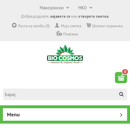
Добредојдовте,
најавете се
или
отворете сметка
.
Листа на желби (0)
Моја сметка
Шопинг кошничка
Плаќање
0
Menu