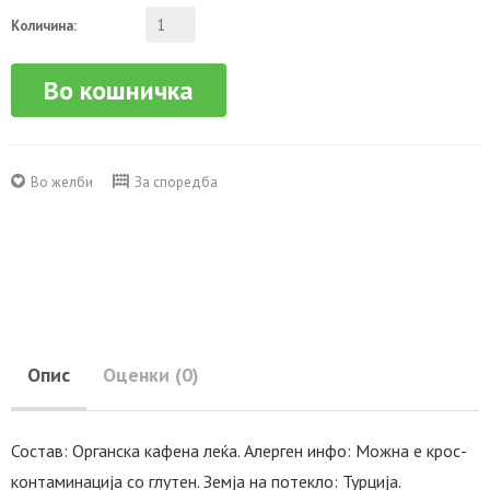
Количина:
Во кошничка
Во желби
За споредба
Опис
Оценки (0)
Состав: Органска кафена леќа. Алерген инфо: Можна е крос-
контаминација со глутен. Земја на потекло: Турција.