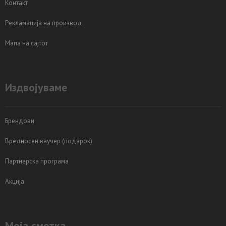
Контакт
Рекламација на производ
Мапа на сајтот
Издвојуваме
Брендови
Вредносен ваучер (подарок)
Партнерска програма
Акција
Моја сметка