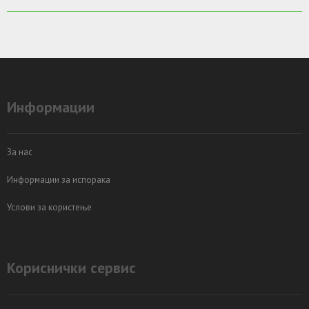
Информации
За нас
Информации за испорака
Услови за користење
Кориснички сервис