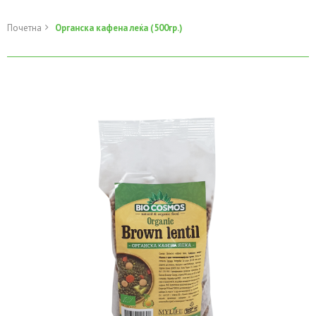
Почетна
Органска кафена леќа (500гр.)