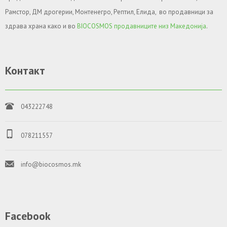
Рамстор, ДМ дрогерии, Монтенегро, Рептил, Елида, во продавници за
здрава храна како и во
BIOCOSMOS продавниците низ Македонија
.
Контакт
043222748
078211557
info@biocosmos.mk
Facebook