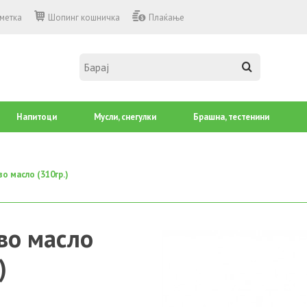
сметка
Шопинг кошничка
Плаќање
Напитоци
Mусли, снегулки
Брашна, тестенини
о масло (310гр.)
во масло
)