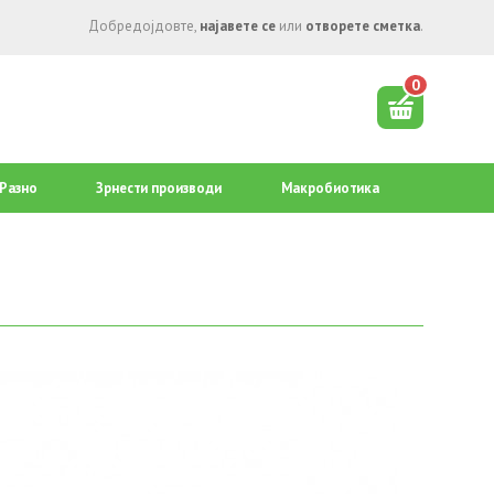
Добредојдовте,
најавете се
или
отворете сметка
.
0
Разно
Зрнести производи
Mакробиотика