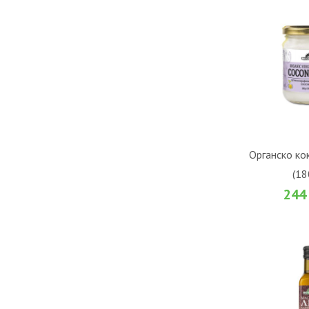
ВО К
Органско ко
(18
Во желби
244