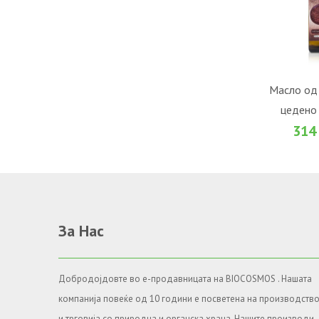
ВО К
Масло од
цедено 
Во желби
314
За Нас
Добродојдовте во е-продавницата на BIOCOSMOS . Нашата
компанија повеќе од 10 години е посветена на производств
и трговија со природна и органска храна. Нашите производи