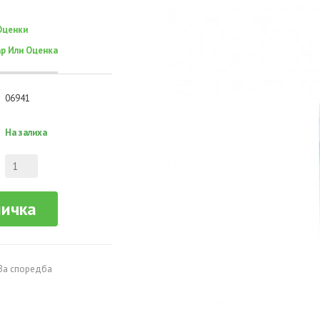
Оценки
р Или Оценка
06941
На залиха
ничка
За споредба