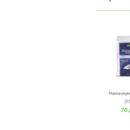
ВО К
Магнезиум
(33
Во желби
70 