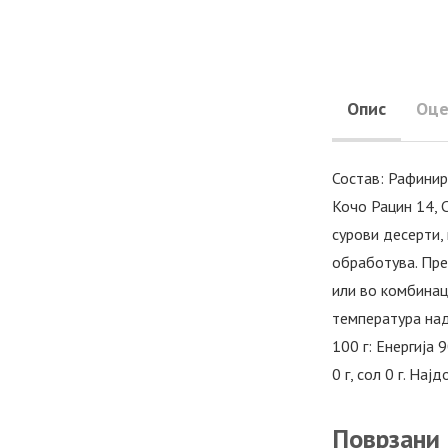
Опис
Оце
Состав: Рафинир
Кочо Рацин 14, 
сурови десерти,
обработува. Пре
или во комбинаци
температура над
100 г: Енергија 
0 г, сол 0 г. Н
Поврзани