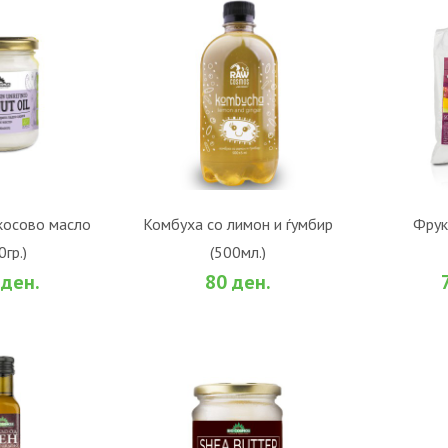
ОШНИЧКА
ВО КОШНИЧКА
В
косово масло
Комбуха со лимон и ѓумбир
Фрук
0гр.)
(500мл.)
За споредба
Во желби
За споредба
Во жел
 ден.
80 ден.