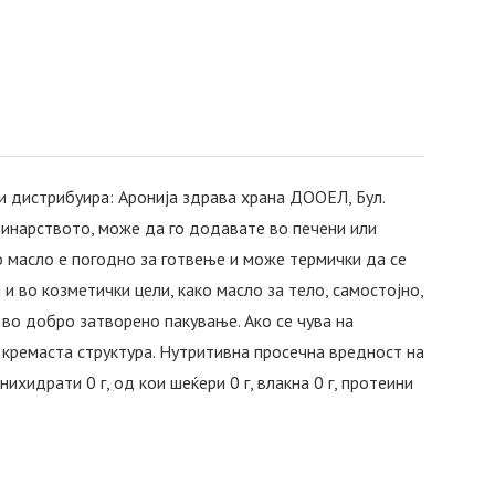
и дистрибуира: Аронија здрава храна ДООЕЛ, Бул.
улинарството, може да го додавате во печени или
о масло е погодно за готвење и може термички да се
и во козметички цели, како масло за тело, самостојно,
, во добро затворено пакување. Ако се чува на
 кремаста структура. Нутритивна просечна вредност на
енихидрати 0 г, од кои шеќери 0 г, влакна 0 г, протеини