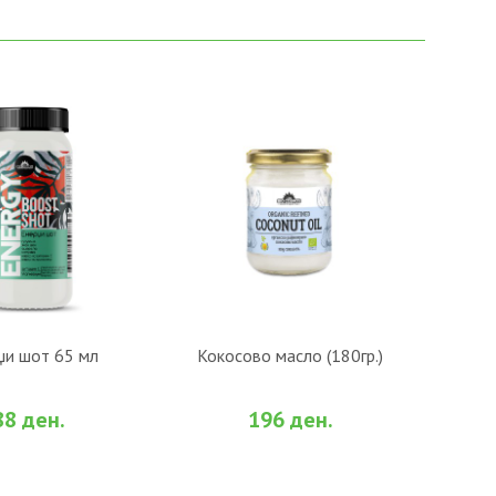
О КОШНИЧКА
ВО КОШНИЧКА
џи шот 65 мл
Кокосово масло (180гр.)
би
За споредба
Во желби
За споредба
88 ден.
196 ден.