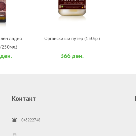
ОШНИЧКА
ВО КОШНИЧКА
 лен ладно
Органски ши путер (150гр.)
(250мл.)
За споредба
Во желби
За споредба
 ден.
366 ден.
Контакт
043222748
о