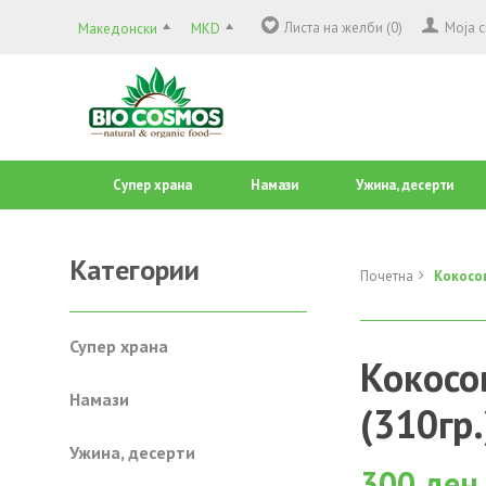
Листа на желби (0)
Моја 
Македонски
MKD
Супер храна
Намази
Ужина, десерти
Категории
Почетна
Кокосов
Супер храна
Кокосо
Намази
(310гр.
Ужина, десерти
300 ден.