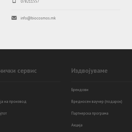
078211557
info@biocosmos.mk
нички сервис
Издвојуваме
Брендови
ја на производ
Вредносен ваучер (подарок)
јтот
Партнерска програма
Акција