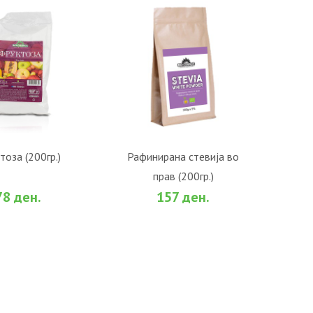
О КОШНИЧКА
ВО КОШНИЧКА
тоза (200гр.)
Рафинирана стевија во
прав (200гр.)
би
За споредба
Во желби
За споредба
78 ден.
157 ден.