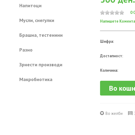
Напитоци
0 
Mусли, снегулки
Напишете Комента
Брашна, тестенини
Шифра:
Разно
Достапност:
Зрнести производи
Количина:
Mакробиотика
Во кош
Во желби