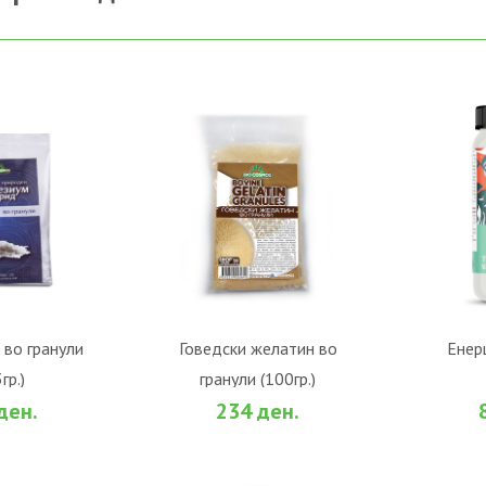
ОШНИЧКА
ВО КОШНИЧКА
В
 во гранули
Говедски желатин во
Енер
гр.)
гранули (100гр.)
За споредба
Во желби
За споредба
Во жел
ден.
234 ден.