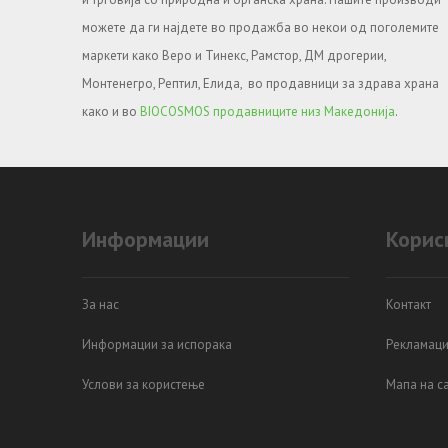
можете да ги најдете во продажба во некои од поголемите
маркети како Веро и Тинекс, Рамстор, ДМ дрогерии,
Монтенегро, Рептил, Елида, во продавници за здрава храна
како и во
BIOCOSMOS продавниците низ Македонија
.
Информации
Корис
За нас
Контакт
Информации за испорака
Рекламаци
Услови за користење
Мапа на са