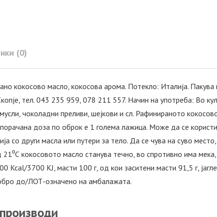
нки (0)
ано кокосово масло, кокосова арома. Потекло: Италија. Пакува 
Скопје, тел. 043 235 959, 078 211 557. Начин на употреба: Во к
 мусли, чоколадни преливи, шејкови и сл. Рафинираното кокосов
порачана доза по оброк е 1 голема лажица. Може да се користи 
ја со други масла или путери за тело. Да се чува на суво место
 21⁰С кокосовото масло станува течно, во спротивно има мека,
900 Kcal/3700 KJ, масти 100 г, од кои заситени масти 91,5 г, јагл
ајдобро до/ЛОТ-означено на амбалажата.
 производи