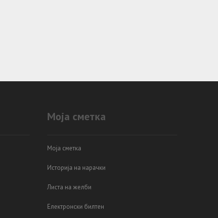
Моја сметка
Моја сметка
Историја на нарачки
Листа на желби
Електронски билтен