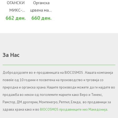
Во желби
Во желби
ОГАНСКИ
Органска
МИКС-
црвена мака
За споредба
За споредба
662 ден.
660 ден.
ОСТАНИ ВО
во прав
ФОРМА 200
(100гр.)
ГР.
За Нас
Добродојдовте во е-продавницата на BIOCOSMOS . Нашата компанија
повеќе од 10 години е посветена на производство и трговија со
природна и органска храна. Нашите производи можете да ги најдете во
продажба во некои од поголемите маркети како Веро и Тинекс,
Рамстор, ДМ дрогерии, Монтенегро, Рептил, Елида, во продавници за
здрава храна како и во
BIOCOSMOS продавниците низ Македонија
.