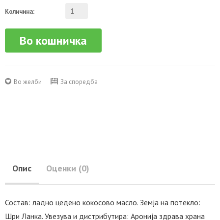
Количина:
Во кошничка
Во желби
За споредба
Опис
Оценки (0)
Состав: ладно цедено кокосово масло. Земја на потекло:
Шри Ланка. Увезува и дистрибутира: Аронија здрава храна