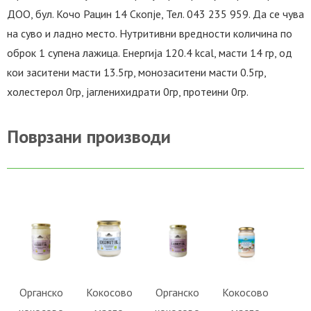
ДОО, бул. Кочо Рацин 14 Скопје, Тел. 043 235 959. Да се чува
на суво и ладно место. Нутритивни вредности количина по
оброк 1 супена лажица. Енергија 120.4 kcal, масти 14 гр, од
кои заситени масти 13.5гр, монозаситени масти 0.5гр,
холестерол 0гр, јагленихидрати 0гр, протеини 0гр.
Поврзани производи
ВО
ВО
ВО
ВО
КОШНИЧКА
КОШНИЧКА
КОШНИЧКА
КОШНИЧКА
Во желби
Во желби
Во желби
Во желби
Органско
Кокосово
Органско
Кокосово