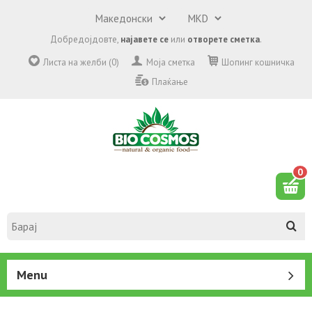
Добредојдовте,
најавете се
или
отворете сметка
.
Листа на желби (0)
Моја сметка
Шопинг кошничка
Плаќање
0
Menu