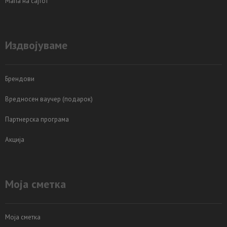
Мапа на сајтот
Издвојуваме
Брендови
Вредносен ваучер (подарок)
Партнерска програма
Акција
Моја сметка
Моја сметка