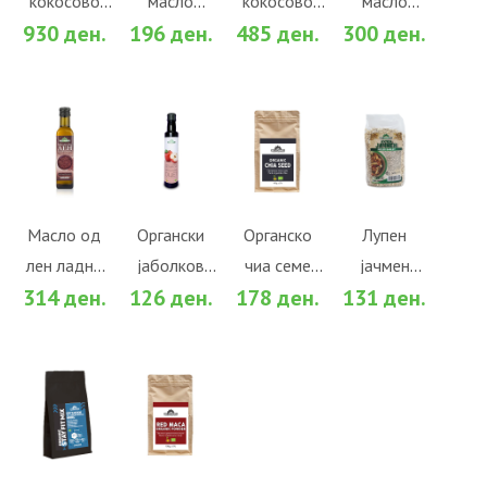
кокосово
масло
кокосово
масло
За споредба
За споредба
За споредба
За споредба
930 ден.
196 ден.
485 ден.
300 ден.
масло
(180гр.)
масло
(310гр.)
(600гр.)
(310гр.)
ВО
ВО
ВО
ВО
КОШНИЧКА
КОШНИЧКА
КОШНИЧКА
КОШНИЧКА
Во желби
Во желби
Во желби
Во желби
Масло од
Oргански
Органско
Лупен
лен ладно
јаболков
чиа семе
јачмен
За споредба
За споредба
За споредба
За споредба
314 ден.
126 ден.
178 ден.
131 ден.
цедено
оцет
(100гр.)
(500гр.)
(250мл.)
(250мл.)
ВО
ВО
КОШНИЧКА
КОШНИЧКА