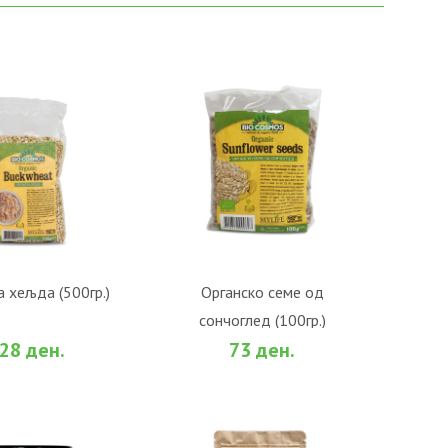
О КОШНИЧКА
ВО КОШНИЧКА
а хељда (500гр.)
Органско семе од
сончоглед (100гр.)
би
За споредба
Во желби
За споредба
28 ден.
73 ден.