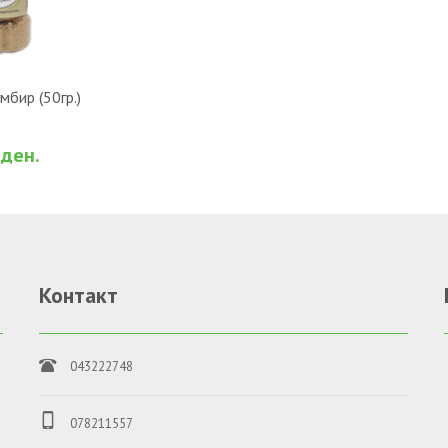
ОШНИЧКА
мбир (50гр.)
За споредба
 ден.
Контакт
043222748
о
078211557