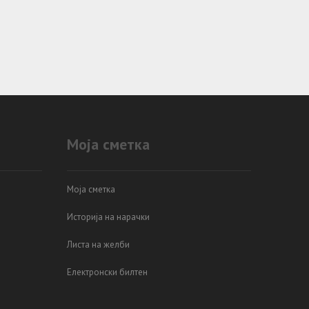
Моја сметка
Моја сметка
Историја на нарачки
Листа на желби
Електронски билтен