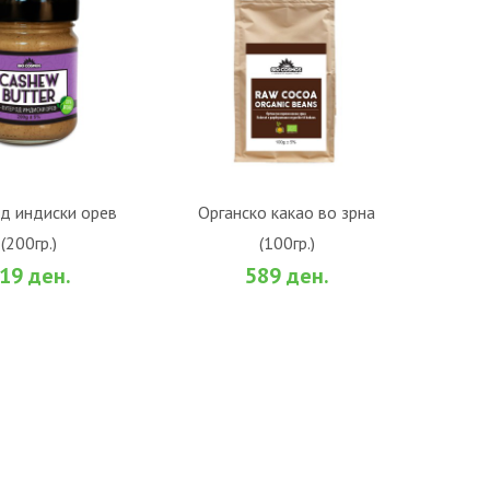
О КОШНИЧКА
ВО КОШНИЧКА
д индиски орев
Органско какао во зрна
(200гр.)
(100гр.)
би
За споредба
Во желби
За споредба
19 ден.
589 ден.