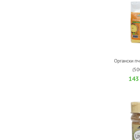
ВО К
Органски пч
(50
Во желби
143