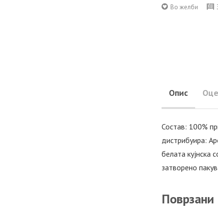
Во желби
Опис
Оце
Состав: 100% пр
дистрибуира: Ар
белата кујнска с
затворено пакув
Поврзани