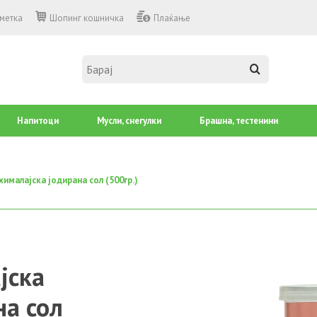
сметка
Шопинг кошничка
Плаќање
Напитоци
Mусли, снегулки
Брашна, тестенини
хималајска јодирана сол (500гр.)
јска
на сол