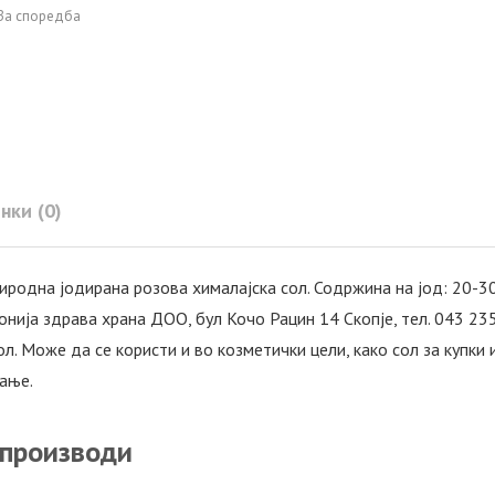
За споредба
нки (0)
иродна јодирана розова хималајска сол. Содржина на јод: 20-30 
онија здрава храна ДОО, бул Кочо Рацин 14 Скопје, тел. 043 235
ол. Може да се користи и во козметички цели, како сол за купки 
ање.
 производи