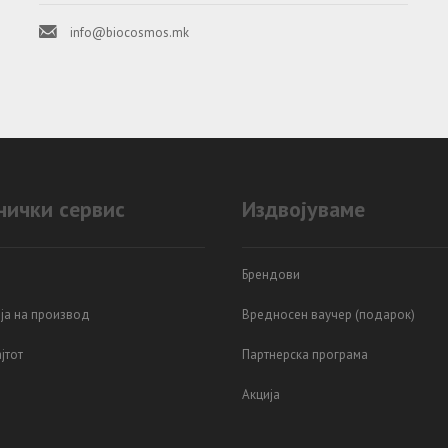
info@biocosmos.mk
нички сервис
Издвојуваме
Брендови
ја на производ
Вредносен ваучер (подарок)
јтот
Партнерска програма
Акција