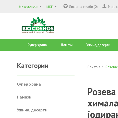
Листа на желби (0)
Моја 
Македонски
MKD
Супер храна
Намази
Ужина, десерти
Категории
Почетна
Розева 
Супер храна
Розева
Намази
химала
Ужина, десерти
јодира