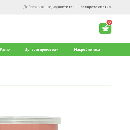
Добредојдовте,
најавете се
или
отворете сметка
.
0
Разно
Зрнести производи
Mакробиотика