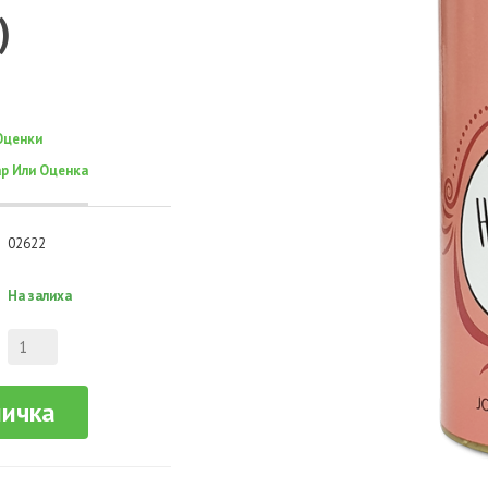
)
Оценки
р Или Оценка
02622
На залиха
ничка