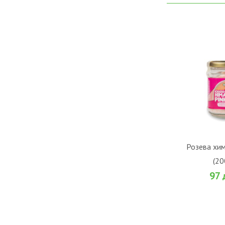
ВО К
Розева хим
(20
Во желби
97 