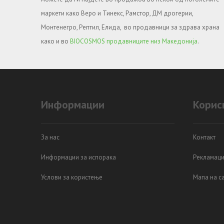
маркети како Веро и Тинекс, Рамстор, ДМ дрогерии,
Монтенегро, Рептил, Елида, во продавници за здрава храна
како и во
BIOCOSMOS продавниците низ Македонија
.
Информации
Корис
За нас
Контакт
Информации за испорака
Рекламаци
Услови за користење
Мапа на са