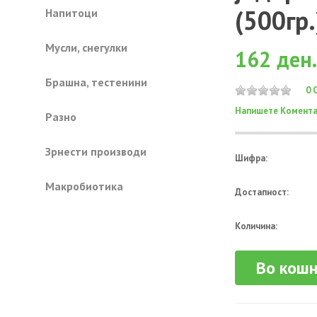
(500гр.
Напитоци
Mусли, снегулки
162 ден.
Брашна, тестенини
0 
Напишете Комента
Разно
Зрнести производи
Шифра:
Mакробиотика
Достапност:
Количина:
Во кош