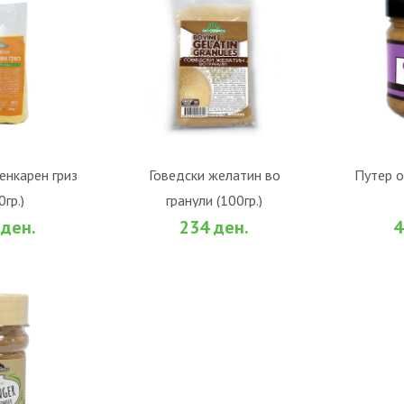
ОШНИЧКА
ВО КОШНИЧКА
В
енкарен гриз
Говедски желатин во
Путер о
0гр.)
гранули (100гр.)
За споредба
Во желби
За споредба
Во жел
 ден.
234 ден.
4