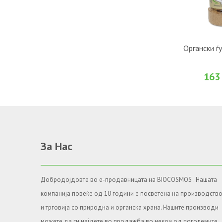
ВО К
Органски ѓу
Во желби
163
За Нас
Добродојдовте во е-продавницата на BIOCOSMOS . Нашата
компанија повеќе од 10 години е посветена на производств
и трговија со природна и органска храна. Нашите производи
можете да ги најдете во продажба во некои од поголемите