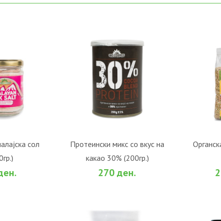
ОШНИЧКА
ВО КОШНИЧКА
В
алајска сол
Протеински микс со вкус на
Органск
0гр.)
какао 30% (200гр.)
За споредба
Во желби
За споредба
Во жел
ден.
270 ден.
2