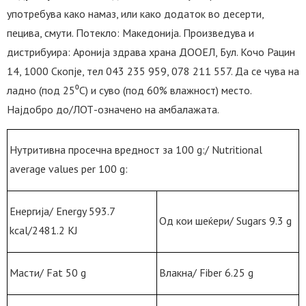
употребува како намаз, или како додаток во десерти,
пецива, смути. Потекло: Македонија. Произведува и
дистрибуира: Аронија здрава храна ДООЕЛ, Бул. Кочо Рацин
14, 1000 Скопје, тел 043 235 959, 078 211 557. Да се чува на
ладно (под 25⁰C) и суво (под 60% влажност) место.
Најдобро до/ЛОТ-означено на амбалажата.
Нутритивна просечна вредност за 100 g:/ Nutritional
average values per 100 g:
Енергија/ Energy 593.7
Од кои шеќери/ Sugars 9.3 g
kcal/2481.2 KJ
Масти/ Fat 50 g
Влакна/ Fiber 6.25 g