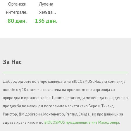
Во желби
Во желби
Органски
Лупена
интегрален
хељда
За споредба
За споредба
80 ден.
136 ден.
сусам
(250гр.)
(100гр.)
За Нас
Добродојдовте во е-продавницата на BIOCOSMOS . Нашата компанија
повеќе од 10 години е посветена на производство и трговија со
природна и органска храна. Нашите производи можете да ги најдете во
продажба во некои од поголемите маркети како Веро и Тинекс,
Рамстор, ДМ дрогерии, Монтенегро, Рептил, Елида, во продавници за
здрава храна како и во
BIOCOSMOS продавниците низ Македонија
.