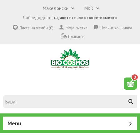
Добредојдовте,
најавете се
или
отворете сметка
.
Листа на желби (0)
Моја сметка
Шопинг кошничка
Плаќање
0
Menu