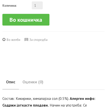
Количина:
Во кошничка
Во желби
За споредба
Опис
Оценки (0)
Состав: Кикирики, хималајска сол (0.5%).
Алерген инфо:
Содржи јаткасти плодови.
Начин на употреба: Се