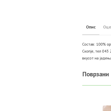
Опис
Оце
Состав: 100% орг
Скопје, тел 043
вкусот на јадењ
Поврзани