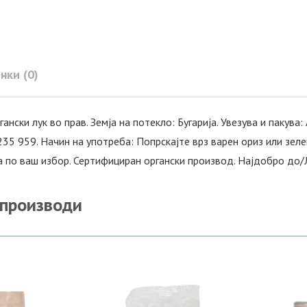
нки (0)
ански лук во прав. Земја на потекло: Бугарија. Увезува и пакув
 235 959. Начин на употреба: Попрскајте врз варен ориз или зел
а по ваш избор. Сертифициран органски производ. Најдобро до/Л
 производи