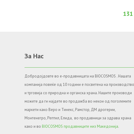
Во желби
131
За Нас
Добродојдовте во е-продавницата на BIOCOSMOS . Нашата
компанија повеќе од 10 години е посветена на производств
и трговија со природна и органска храна. Нашите производи
можете да ги најдете во продажба во некои од поголемите
маркети како Веро и Тинекс, Рамстор, ДМ дрогерии,
Монтенегро, Рептил, Елида, во продавници за здрава храна
како и во
BIOCOSMOS продавниците низ Македонија
.