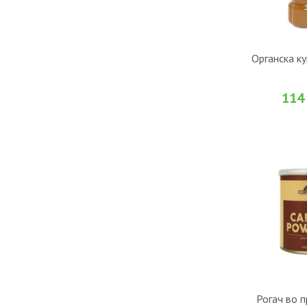
ВО К
Органска ку
Во желби
114
ВО К
Рогач во п