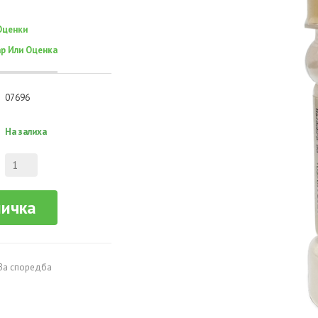
Оценки
р Или Оценка
07696
На залиха
ничка
За споредба