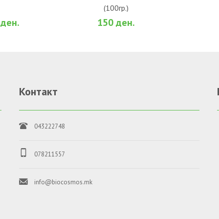
(100гр.)
За споредба
Во желби
За споредба
 ден.
150 ден.
Контакт
043222748
о
078211557
info@biocosmos.mk