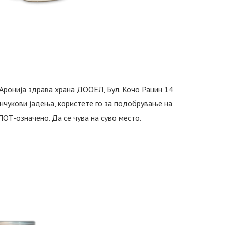
а: Аронија здрава храна ДООЕЛ, Бул. Кочо Рацин 14
енчукови јадења, користете го за подобрување на
ОТ-означено. Да се чува на суво место.