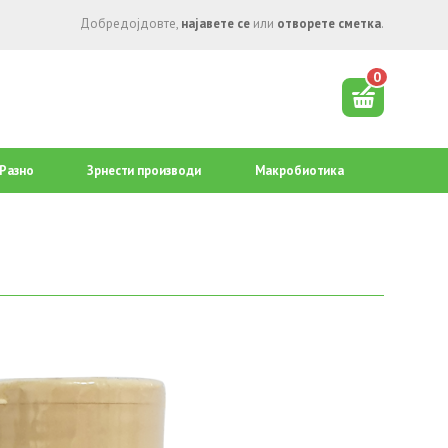
Добредојдовте,
најавете се
или
отворете сметка
.
0
Разно
Зрнести производи
Mакробиотика