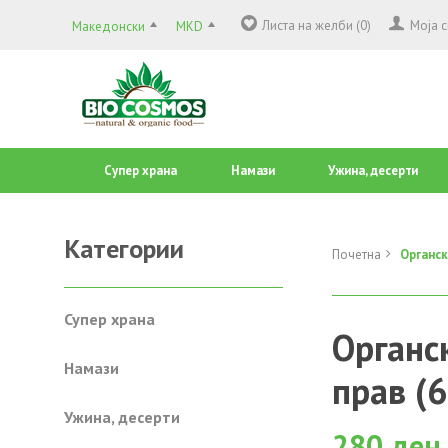
Листа на желби (0)
Моја 
Македонски
MKD
Супер храна
Намази
Ужина, десерти
Категории
Почетна
Органски
Супер храна
Органс
Намази
прав (6
Ужина, десерти
280 ден.