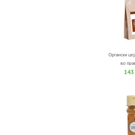
ВО К
Органски це
во прав
Во желби
143