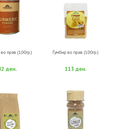
О КОШНИЧКА
ВО КОШНИЧКА
во прав (100гр.)
Ѓумбир во прав (100гр.)
би
За споредба
Во желби
За споредба
82 ден.
113 ден.