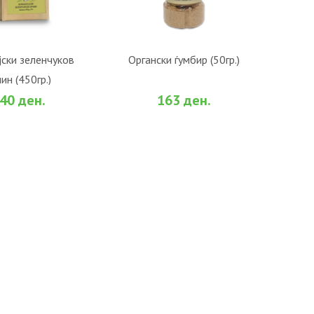
О КОШНИЧКА
ВО КОШНИЧКА
ски зеленчуков
Органски ѓумбир (50гр.)
ин (450гр.)
би
За споредба
Во желби
За споредба
40 ден.
163 ден.