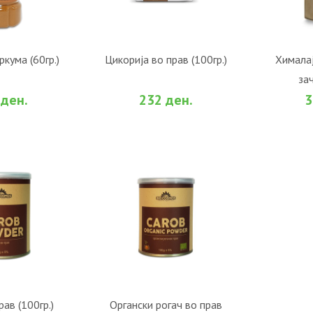
ОШНИЧКА
ВО КОШНИЧКА
В
ркума (60гр.)
Цикорија во прав (100гр.)
Хималај
зач
За споредба
Во желби
За споредба
Во жел
 ден.
232 ден.
3
ОШНИЧКА
ВО КОШНИЧКА
рав (100гр.)
Органски рогач во прав