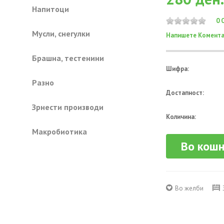
Напитоци
0 
Mусли, снегулки
Напишете Комента
Брашна, тестенини
Шифра:
Разно
Достапност:
Зрнести производи
Количина:
Mакробиотика
Во кош
Во желби