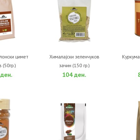
ОШНИЧКА
ВО КОШНИЧКА
В
јлонски цимет
Хималајски зеленчуков
Куркума 
 (50гр.)
зачин (150 гр.)
За споредба
Во желби
За споредба
Во жел
 ден.
104 ден.