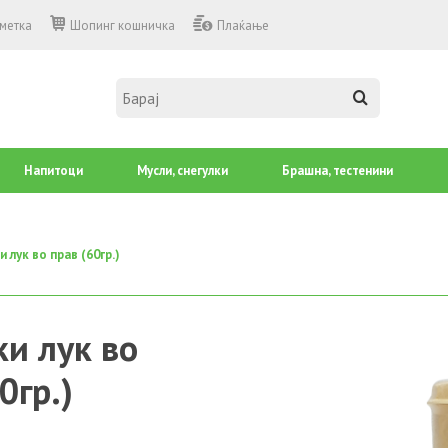
сметка
Шопинг кошничка
Плаќање
Напитоци
Mусли, снегулки
Брашна, тестенини
 лук во прав (60гр.)
ки лук во
0гр.)