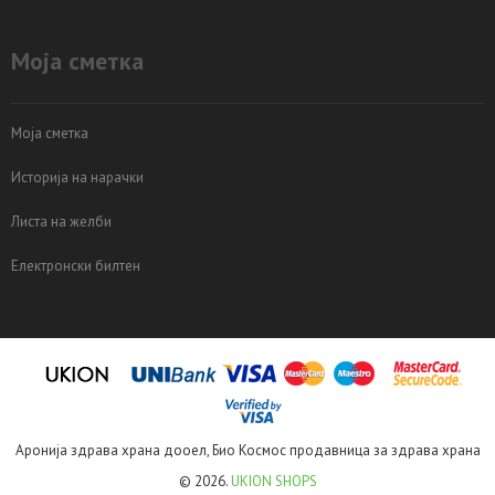
Моја сметка
Моја сметка
Историја на нарачки
Листа на желби
Електронски билтен
Аронија здрава храна дооел, Био Космос продавница за здрава храна
© 2026.
UKION SHOPS