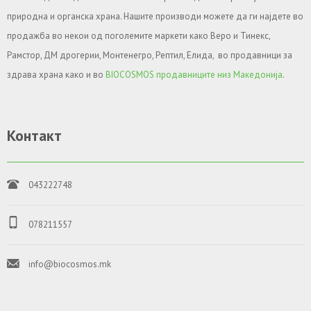
природна и органска храна. Нашите производи можете да ги најдете во
продажба во некои од поголемите маркети како Веро и Тинекс,
Рамстор, ДМ дрогерии, Монтенегро, Рептил, Елида, во продавници за
здрава храна како и во
BIOCOSMOS продавниците низ Македонија
.
Контакт
043222748
078211557
info@biocosmos.mk