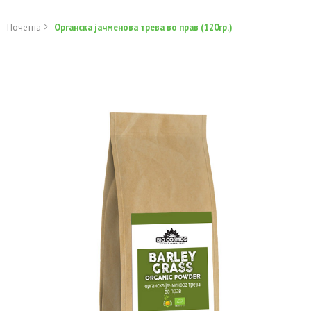
Почетна
Органска јачменова трева во прав (120гр.)