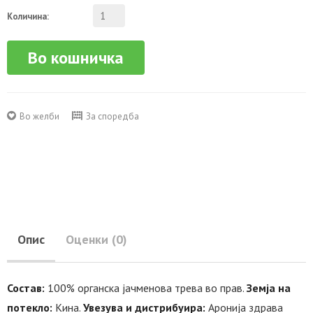
Количина:
Во кошничка
Во желби
За споредба
Опис
Оценки (0)
Состав:
100% органска jaчменова трева во прав.
Земја на
потекло:
Кина.
Увезува и дистрибуира:
Аронија здрава