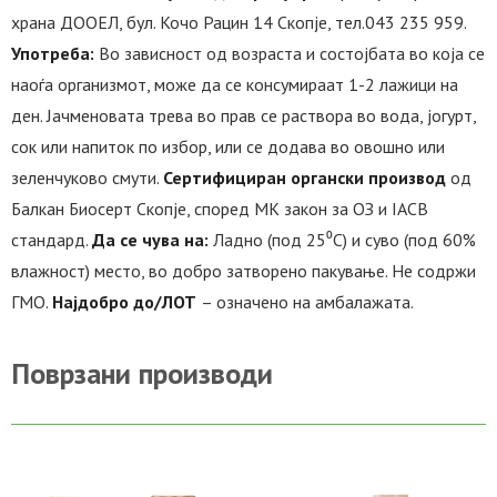
храна ДООЕЛ, бул. Кочо Рацин 14 Скопје, тел.043 235 959.
Употреба:
Во зависност од возраста и состојбата во која се
наоѓа организмот, може да се консумираат 1-2 лажици на
ден. Јачменовата трева во прав се раствора во вода, јогурт,
сок или напиток по избор, или се додава во овошно или
зеленчуково смути.
Сертифициран органски производ
од
Балкан Биосерт Скопје, според МК закон за ОЗ и IACB
стандард.
Да се чува на:
Ладно (под 25⁰C) и суво (под 60%
влажност) место, во добро затворено пакување. Не содржи
ГМО.
Најдобро до/ЛОТ
– означено на амбалажата.
Поврзани производи