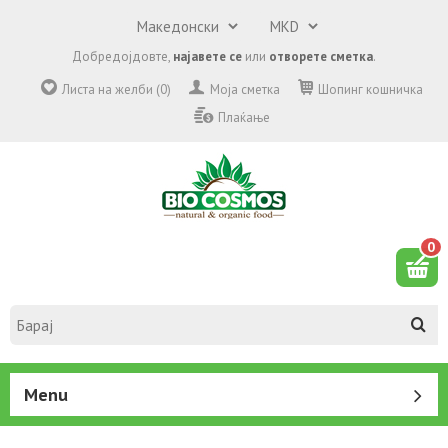
Добредојдовте,
најавете се
или
отворете сметка
.
Листа на желби (0)
Моја сметка
Шопинг кошничка
Плаќање
0
Menu