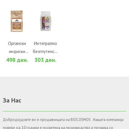
сода
бикарбона
(150гр.)
ВО
ВО
КОШНИЧКА
КОШНИЧКА
Во желби
Во желби
Органски
Интегрално
индиски
безглутенско
За споредба
За споредба
498 ден.
303 ден.
тегавец во
воденично
прав (100гр.)
хељдино
брашно
(500гр.)
За Нас
Добродојдовте во е-продавницата на BIOCOSMOS . Нашата компанија
повеќе од 10 години е посветена на производство и трговија со