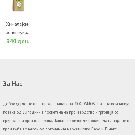
ВО
КОШНИЧКА
Во желби
Хималајски
зеленчуков
За споредба
340 ден.
зачин
(450гр.)
За Нас
Добродојдовте во е-продавницата на BIOCOSMOS . Нашата компанија
повеќе од 10 години е посветена на производство и трговија со
природна и органска храна. Нашите производи можете да ги најдете во
продажба во некои од поголемите маркети како Веро и Тинекс,