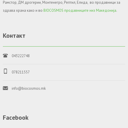
Рамстор, ДМ дрогерии, Монтенегро, Рептил, Елида, во продавници за
здрава храна како и во
BIOCOSMOS продавниците низ Македонија
.
Контакт
043222748
078211557
info@biocosmos.mk
Facebook