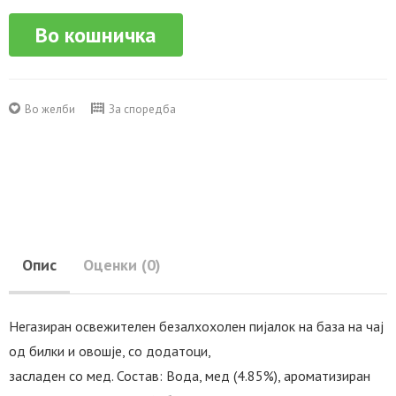
Во кошничка
Во желби
За споредба
Опис
Оценки (0)
Негазиран освежителен безалхохолен пијалок на база на чај
од билки и овошје, со додатоци,
засладен со мед. Состав: Вода, мед (4.85%), ароматизиран