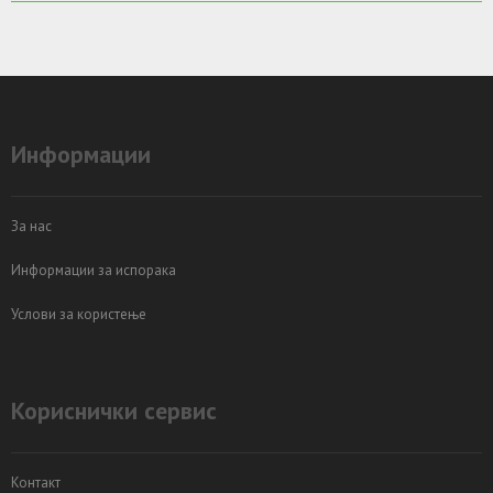
Информации
За нас
Информации за испорака
Услови за користење
Кориснички сервис
Контакт