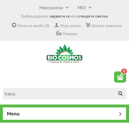
Добредојдовте,
најавете се
или
отворете сметка
.
Листа на желби (0)
Моја сметка
Шопинг кошничка
Плаќање
0
Menu