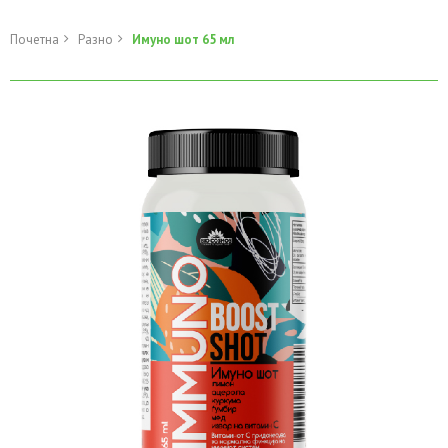
Почетна
Разно
Имуно шот 65 мл