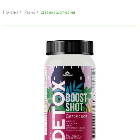
Почетна
Разно
Детокс шот 65 мл