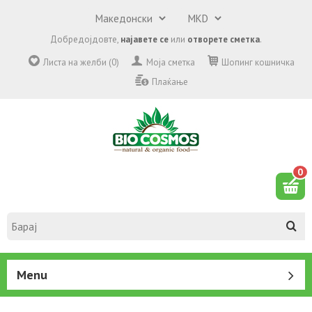
Добредојдовте,
најавете се
или
отворете сметка
.
Листа на желби (0)
Моја сметка
Шопинг кошничка
Плаќање
0
Menu