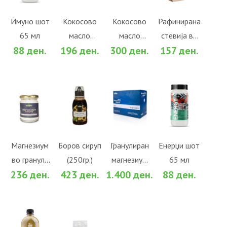
КОШНИЧКА
КОШНИЧКА
КОШНИЧКА
КОШНИЧКА
Во желби
Во желби
Во желби
Во желби
Имуно шот
Кокосово
Кокосово
Рафинирана
65 мл
масло
масло
стевија во
За споредба
За споредба
За споредба
За споредба
88 ден.
196 ден.
300 ден.
157 ден.
(180гр.)
(310гр.)
прав (200гр.)
ВО
ВО
ВО
ВО
КОШНИЧКА
КОШНИЧКА
КОШНИЧКА
КОШНИЧКА
Во желби
Во желби
Во желби
Во желби
Магнезиум
Боров сируп
Гранулиран
Енерџи шот
во гранули
(250гр.)
магнезиум
65 мл
За споредба
За споредба
За споредба
За споредба
236 ден.
423 ден.
1.400 ден.
88 ден.
(132гр.)
хлорид
(20х33гр.)