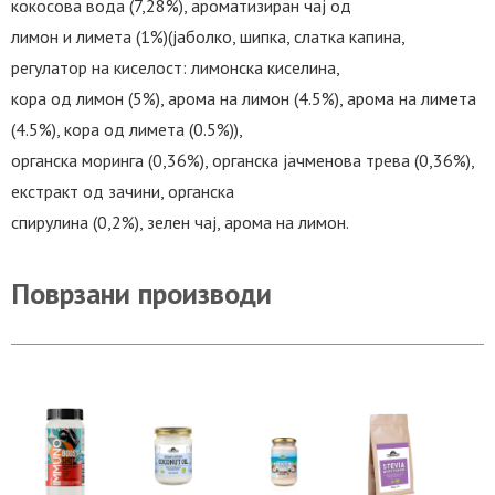
кокосова вода (7,28%), ароматизиран чај од
лимон и лимета (1%)(јаболко, шипка, слатка капина,
регулатор на киселост: лимонска киселина,
кора од лимон (5%), арома на лимон (4.5%), арома на лимета
(4.5%), кора од лимета (0.5%)),
органска моринга (0,36%), органска јачменова трева (0,36%),
екстракт од зачини, органска
спирулина (0,2%), зелен чај, арома на лимон.
Поврзани производи
ВО
ВО
ВО
ВО