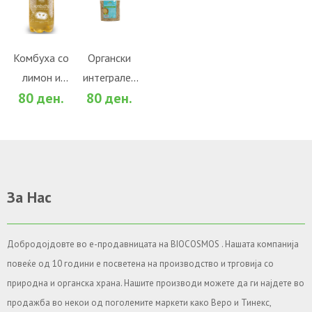
ВО
ВО
КОШНИЧКА
КОШНИЧКА
Во желби
Во желби
Комбуха со
Органски
лимон и
интегрален
За споредба
За споредба
80 ден.
80 ден.
ѓумбир
сусам
(500мл.)
(100гр.)
За Нас
Добродојдовте во е-продавницата на BIOCOSMOS . Нашата компанија
повеќе од 10 години е посветена на производство и трговија со
природна и органска храна. Нашите производи можете да ги најдете во
продажба во некои од поголемите маркети како Веро и Тинекс,