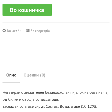
Во кошничка
Во желби
За споредба
Опис
Оценки (0)
Негазиран освежителен безалхохолен пијалок на база на чај
од билки и овошје со додатоци,
засладен со агаве сируп. Состав: Вода, агаве (10,12%),