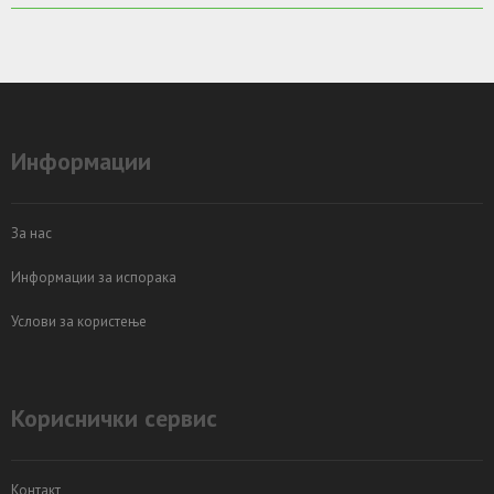
Информации
За нас
Информации за испорака
Услови за користење
Кориснички сервис
Контакт