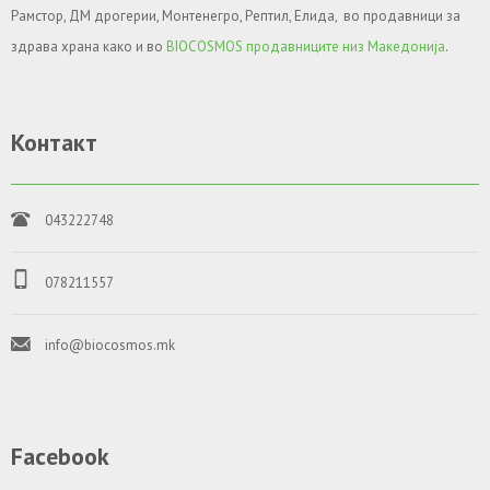
Рамстор, ДМ дрогерии, Монтенегро, Рептил, Елида, во продавници за
здрава храна како и во
BIOCOSMOS продавниците низ Македонија
.
Контакт
043222748
078211557
info@biocosmos.mk
Facebook