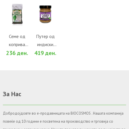
ВО
ВО
КОШНИЧКА
КОШНИЧКА
Во желби
Во желби
Семе од
Путер од
коприва
индиски
За споредба
За споредба
236 ден.
419 ден.
(100гр.)
орев
(200гр.)
За Нас
Добродојдовте во е-продавницата на BIOCOSMOS . Нашата компанија
повеќе од 10 години е посветена на производство и трговија со