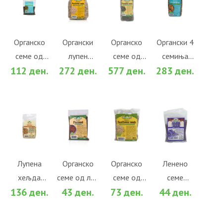
ВО
ВО
ВО
ВО
КОШНИЧКА
КОШНИЧКА
КОШНИЧКА
КОШНИЧКА
Во желби
Во желби
Во желби
Во желби
Органско
Органски
Органско
Органски 4
семе од
лупен
семе од
семиња
За споредба
За споредба
За споредба
За споредба
112 ден.
272 ден.
577 ден.
283 ден.
тиква
сончоглед
тиква
(400гр.)
(100гр.)
(500гр.)
(500гр.)
ВО
ВО
ВО
ВО
КОШНИЧКА
КОШНИЧКА
КОШНИЧКА
КОШНИЧКА
Во желби
Во желби
Во желби
Во желби
Лупена
Органско
Органско
Ленено
хељда
семе од лен
семе од
семе
За споредба
За споредба
За споредба
За споредба
136 ден.
43 ден.
73 ден.
44 ден.
(250гр.)
(100гр.)
сончоглед
(100гр.)
(100гр.)