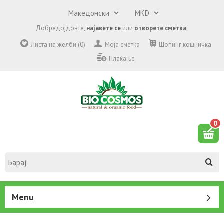
Добредојдовте,
најавете се
или
отворете сметка
.
Листа на желби (0)
Моја сметка
Шопинг кошничка
Плаќање
0
Menu