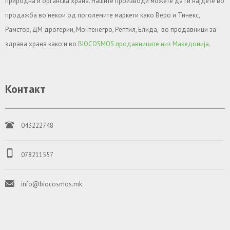
природна и органска храна. Нашите производи можете да ги најдете во
продажба во некои од поголемите маркети како Веро и Тинекс,
Рамстор, ДМ дрогерии, Монтенегро, Рептил, Елида, во продавници за
здрава храна како и во
BIOCOSMOS продавниците низ Македонија
.
Контакт
043222748
078211557
info@biocosmos.mk