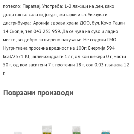
потекло: Парагвај. Употреба: 1-2 лажици на ден, како
додаток во салати, јогурт, житарки и сл. Увезува и
дистрибуира: Аронија здрава храна ДОО, бул. Кочо Рацин
14 Скопје, тел 043 235 959. Да се чува на суво и ладно
место, во добро затворено пакување. Не содржи ГМО.
Нутритивна просечна вредност на 100г: Енергија 594
kcal/2371 КЈ, јагленихидрати 12 г, од кои шеќери 0 г, масти
50 г, од кои заситени 7 г, протеини 18 г, сол 0,03 г, влакна 12
г.
Поврзани производи