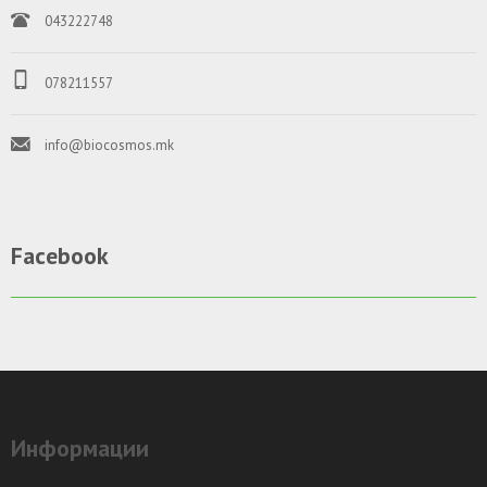
043222748
078211557
info@biocosmos.mk
Facebook
Информации