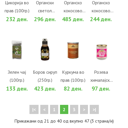
Во желби
Во желби
Во желби
Во желби
Цикорија во
Органски
Органско
Органско
прав (100гр.)
светол
кокосово
кокосово
За споредба
За споредба
За споредба
За споредба
232 ден.
296 ден.
485 ден.
244 ден.
агаве сируп
масло
масло
(250мл.)
(310гр.)
(180гр.)
ВО
ВО
ВО
ВО
КОШНИЧКА
КОШНИЧКА
КОШНИЧКА
КОШНИЧКА
Во желби
Во желби
Во желби
Во желби
Зелен чај
Боров сируп
Куркума во
Розева
(100гр.)
(250гр.)
прав (100гр.)
хималајска
За споредба
За споредба
За споредба
За споредба
133 ден.
423 ден.
82 ден.
97 ден.
сол (200гр.)
|<
<
1
2
3
>
>|
Прикажани од 21 до 40 од вкупно 47 (3 страна/и)