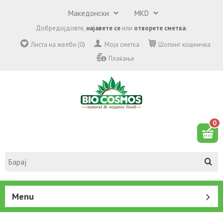
Добредојдовте,
најавете се
или
отворете сметка
.
Листа на желби (0)
Моја сметка
Шопинг кошничка
Плаќање
0
Menu