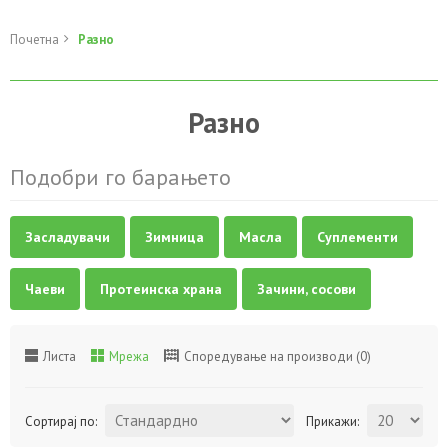
Почетна
Разно
Разно
Подобри го барањето
Засладувачи
Зимница
Масла
Суплементи
Чаеви
Протеинска храна
Зачини, сосови
Листа
Мрежа
Споредување на производи (0)
Сортирај по:
Прикажи: