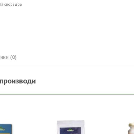
За споредба
нки (0)
 производи