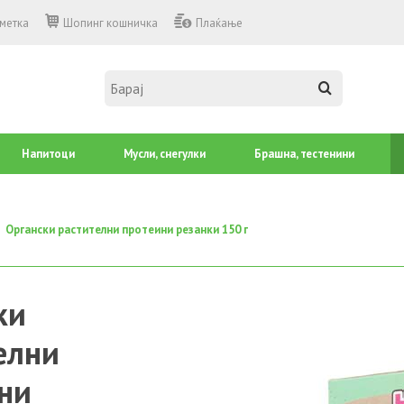
сметка
Шопинг кошничка
Плаќање
Напитоци
Mусли, снегулки
Брашна, тестенини
Органски растителни протеини резанки 150 г
ки
елни
ни