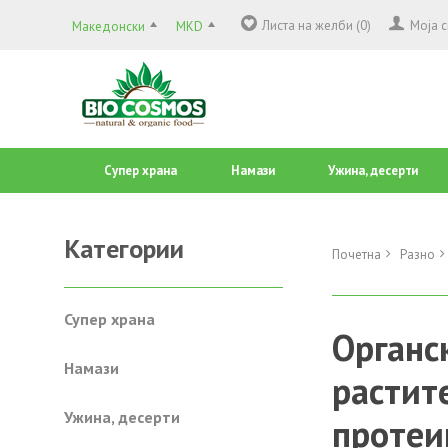
Листа на желби (0)
Моја 
Македонски
MKD
Супер храна
Намази
Ужина, десерти
Категории
Почетна
Разно
Супер храна
Органс
Намази
растит
Ужина, десерти
протеи