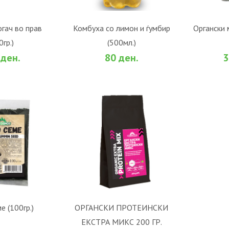
ОШНИЧКА
ВО КОШНИЧКА
В
огач во прав
Комбуха со лимон и ѓумбир
Oргански м
0гр.)
(500мл.)
За споредба
Во желби
За споредба
Во жел
 ден.
80 ден.
3
ОШНИЧКА
ВО КОШНИЧКА
е (100гр.)
ОРГАНСКИ ПРОТЕИНСКИ
ЕКСТРА МИКС 200 ГР.
За споредба
Во желби
За споредба