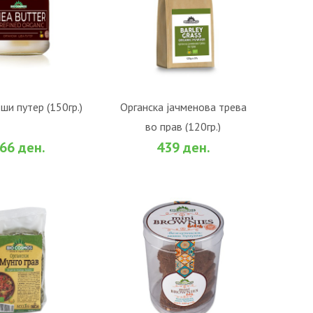
О КОШНИЧКА
ВО КОШНИЧКА
ши путер (150гр.)
Органска јачменова трева
во прав (120гр.)
би
За споредба
Во желби
За споредба
66 ден.
439 ден.