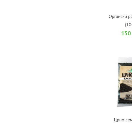
ВО К
Органски р
(10
Во желби
150
ВО К
Црно сем
Во желби