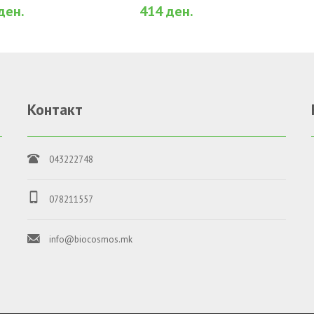
ден.
414 ден.
Контакт
043222748
о
078211557
info@biocosmos.mk