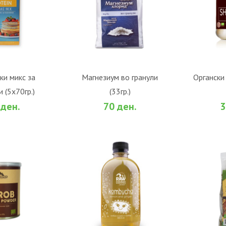
ОШНИЧКА
ВО КОШНИЧКА
В
ки микс за
Магнезиум во гранули
Органски 
 (5х70гр.)
(33гр.)
За споредба
Во желби
За споредба
Во жел
 ден.
70 ден.
3