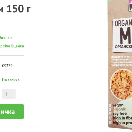
и 150 г
Оценки
р Или Оценка
09379
На залиха
ничка