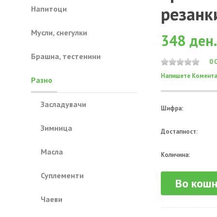
резанк
Напитоци
Mусли, снегулки
348 ден.
Брашна, тестенини
0 
Напишете Комента
Разно
Засладувачи
Шифра:
Зимница
Достапност:
Масла
Количина:
Суплементи
Во кош
Чаеви