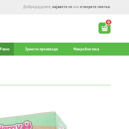
Добредојдовте,
најавете се
или
отворете сметка
.
0
Разно
Зрнести производи
Mакробиотика