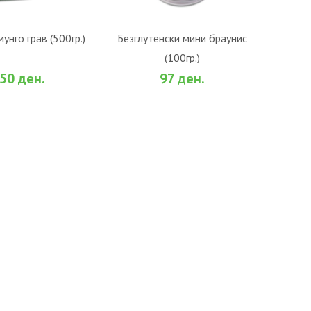
О КОШНИЧКА
ВО КОШНИЧКА
унго грав (500гр.)
Безглутенски мини браунис
(100гр.)
би
За споредба
Во желби
За споредба
50 ден.
97 ден.