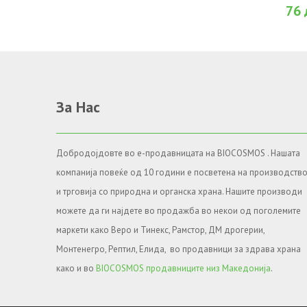
76 
За Нас
Добродојдовте во е-продавницата на BIOCOSMOS . Нашата
компанија повеќе од 10 години е посветена на производств
и трговија со природна и органска храна. Нашите производи
можете да ги најдете во продажба во некои од поголемите
маркети како Веро и Тинекс, Рамстор, ДМ дрогерии,
Монтенегро, Рептил, Елида, во продавници за здрава храна
како и во
BIOCOSMOS продавниците низ Македонија
.