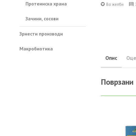
Протеинска храна
Во желби
Зачини, сосови
Зрнести производи
Mакробиотика
Опис
Оце
Поврзани