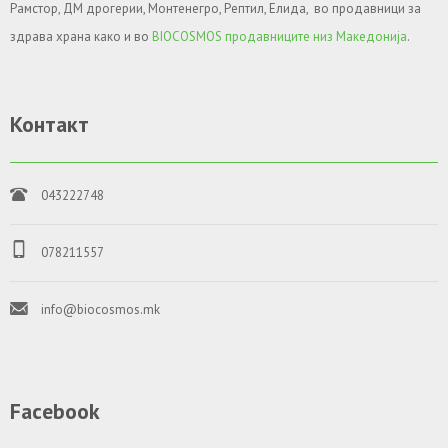
Рамстор, ДМ дрогерии, Монтенегро, Рептил, Елида, во продавници за
здрава храна како и во
BIOCOSMOS продавниците низ Македонија
.
Контакт
043222748
078211557
info@biocosmos.mk
Facebook