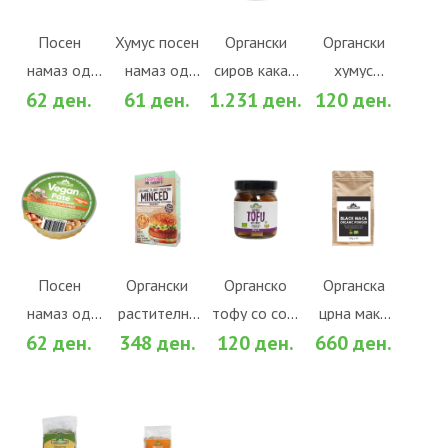
КОШНИЧКА
КОШНИЧКА
КОШНИЧКА
КОШНИЧКА
Во желби
Во желби
Во желби
Во желби
Посен
Хумус посен
Органски
Органски
намаз од
намаз од
сиров какао
хумус
За споредба
За споредба
За споредба
За споредба
62 ден.
61 ден.
1.231 ден.
120 ден.
мешунки со
наут со вкус
путер
(180гр.)
вкус на
на чили
(160гр.)
сланина
ВО
ВО
ВО
ВО
КОШНИЧКА
КОШНИЧКА
КОШНИЧКА
КОШНИЧКА
Во желби
Во желби
Во желби
Во желби
Посен
Органски
Органскo
Органска
намаз од
растителни
тофу со соја
црна мака
За споредба
За споредба
За споредба
За споредба
62 ден.
348 ден.
120 ден.
660 ден.
мешунки со
протеини
сос (300гр.)
во прав
вкус на
резанки 150
(100гр.)
јетрена
г
паштета