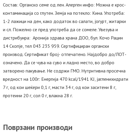
Состав: Органско семе од лен. Алерген инфо: Можна е крос-
контаминација со глутен. Земја на потекло: Кина. Употреба:
1-2 лажици на ден, како додаток во салати, јогурт, житарки
и сл. Пожелно се пред употреба да се сомеле. Увезува и
дистрибуира: Аронија здрава храна ДОО, бул. Кочо Рацин
14 Скопје, тел 043 235 959. Сертифициран органски
производ. Сертификат број- отпечатено. Најдобро до/ЛОТ-
означено. Да се чува на суво и ладно место, во добро
затворено пакување. Не содржи ГМО. Нутритивна просечна
вредност на 100г: Енергија 470 kcal/1941 КЈ, јагленихидрати
7 г, од кои шеќери 0,1 г, масти 34 г, од кои заситени 8 г,
протеини 20 г, сол 0 г, влакна 28 г.
Поврзани производи