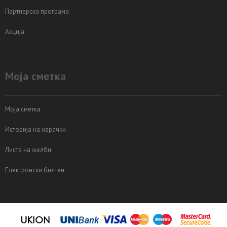
Партнерска програма
Акција
Моја сметка
Моја сметка
Историја на нарачки
Листа на желби
Електронски билтен