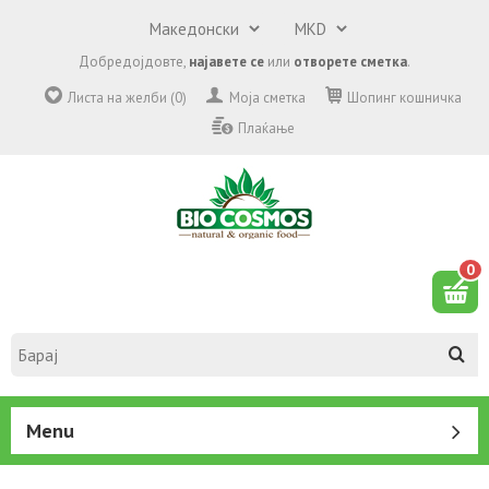
Добредојдовте,
најавете се
или
отворете сметка
.
Листа на желби (0)
Моја сметка
Шопинг кошничка
Плаќање
0
Menu