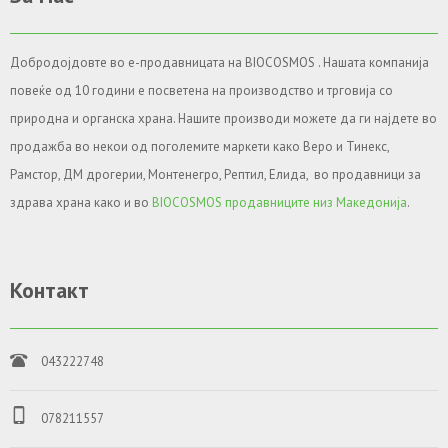
Добродојдовте во е-продавницата на BIOCOSMOS . Нашата компанија
повеќе од 10 години е посветена на производство и трговија со
природна и органска храна. Нашите производи можете да ги најдете во
продажба во некои од поголемите маркети како Веро и Тинекс,
Рамстор, ДМ дрогерии, Монтенегро, Рептил, Елида, во продавници за
здрава храна како и во
BIOCOSMOS продавниците низ Македонија
.
Контакт
043222748
078211557