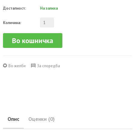
Достапност:
На залиха
Количина:
Во кошничка
Во желби
За споредба
Опис
Оценки (0)