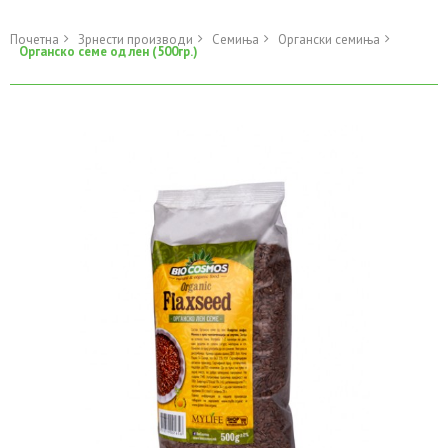
Почетна
Зрнести производи
Семиња
Органски семиња
Органско семе од лен (500гр.)