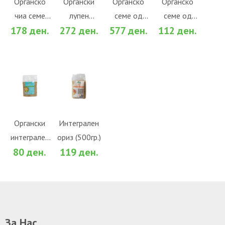
Органско
Органски
Органско
Органско
чиа семе
лупен
семе од
семе од
За споредба
За споредба
За споредба
За споредба
178 ден.
272 ден.
577 ден.
112 ден.
(100гр.)
сончоглед
тиква
тиква
(500гр.)
(500гр.)
(100гр.)
ВО
ВО
КОШНИЧКА
КОШНИЧКА
Во желби
Во желби
Органски
Интегрален
интегрален
ориз (500гр.)
За споредба
За споредба
80 ден.
119 ден.
сусам
(100гр.)
За Нас